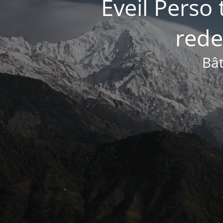
Éveil Perso 
rede
Bât