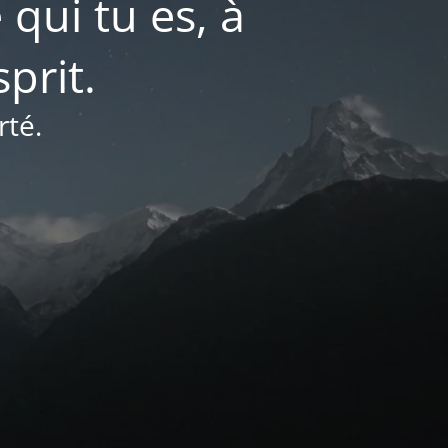
 qui tu es, à
prit.
rté.