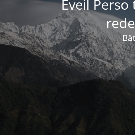
Éveil Perso 
rede
Bât