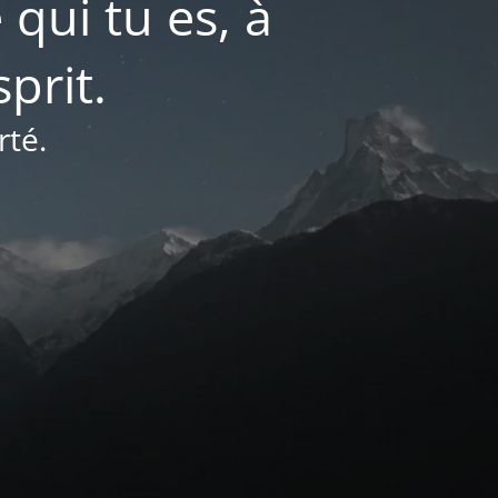
 qui tu es, à
prit.
rté.