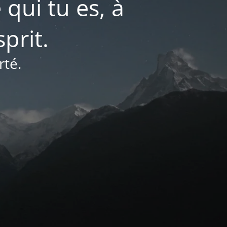
 qui tu es, à
prit.
rté.