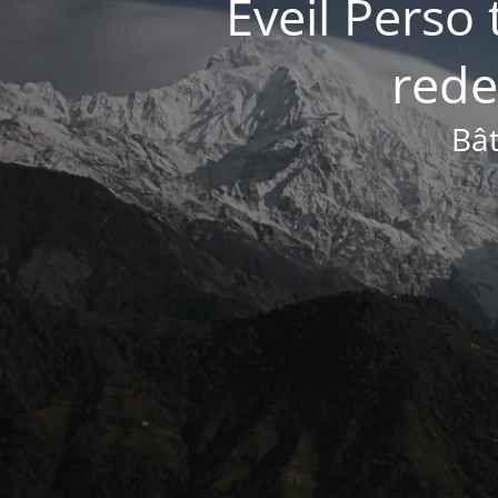
Éveil Perso 
rede
Bât