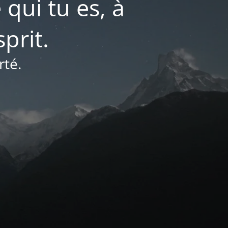
 qui tu es, à
prit.
rté.