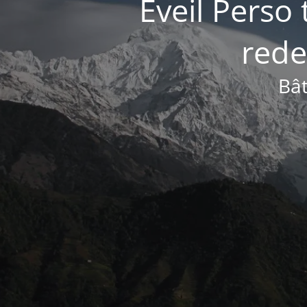
Éveil Perso 
rede
Bât